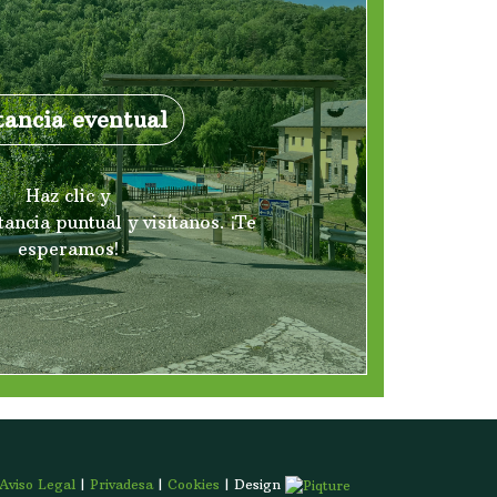
tancia eventual
Haz clic y
ancia puntual y visítanos. ¡Te
esperamos!
Aviso Legal
|
Privadesa
|
Cookies
| Design