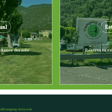
ual
Es
sítanos durante
Reserva tu est
fo@camping-beta.com