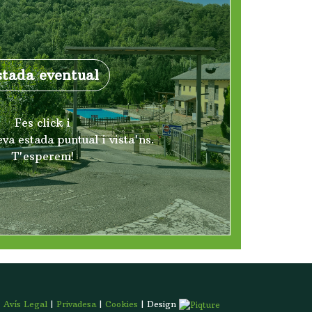
stada eventual
Fes click i
va estada puntual i vista'ns.
T'esperem!
Avís Legal
|
Privadesa
|
Cookies
| Design