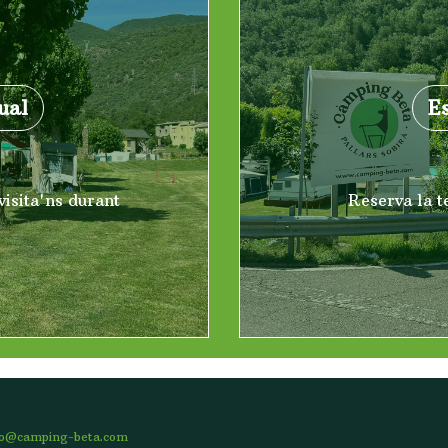
ual
E
visita'ns durant
Reserva la te
fo@camping-beta.com