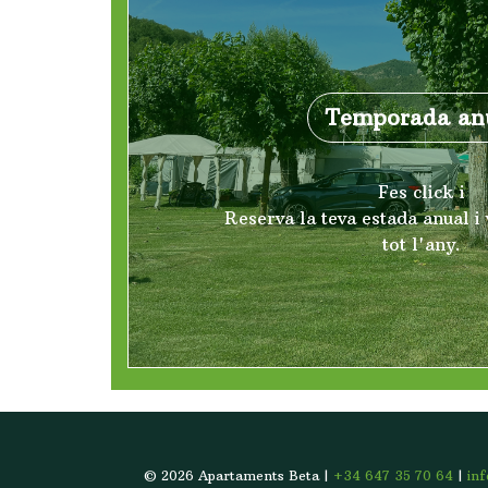
Temporada an
Fes click i
Reserva la teva estada anual i 
tot l'any.
© 2026 Apartaments Beta |
+34 647 35 70 64
|
in